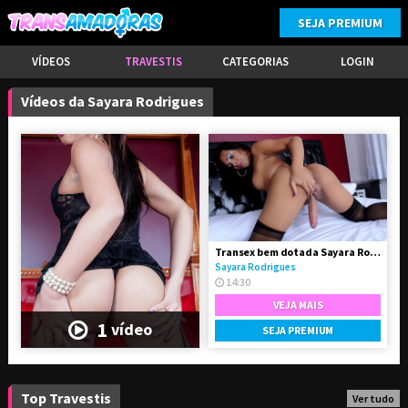
SEJA PREMIUM
VÍDEOS
TRAVESTIS
CATEGORIAS
LOGIN
Vídeos da Sayara Rodrigues
Transex bem dotada Sayara Rodrigues
Sayara Rodrigues
14:30
VEJA MAIS
1
vídeo
SEJA PREMIUM
Top Travestis
Ver tudo