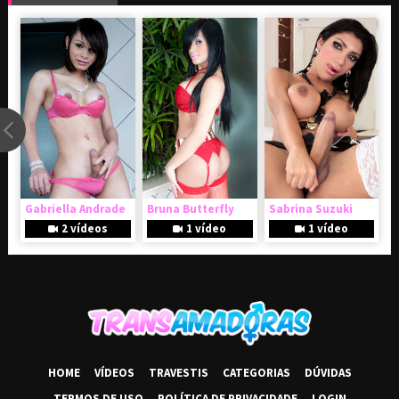
Gabriella Andrade
Bruna Butterfly
Sabrina Suzuki
2 vídeos
1 vídeo
1 vídeo
HOME
VÍDEOS
TRAVESTIS
CATEGORIAS
DÚVIDAS
TERMOS DE USO
POLÍTICA DE PRIVACIDADE
LOGIN