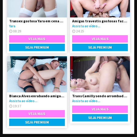
Transex gostosa Yara em cena solo
Amigas travestis gostosas fazendo troca-troca
Yara
Assista ao vídeo...
08:29
24:25
VEJA MAIS
VEJA MAIS
SEJA PREMIUM
SEJA PREMIUM
Bianca Alves enrabando amigo gay
Trans Camilly sendo arrombada pelo negão
Assista ao vídeo...
Assista ao vídeo...
19:37
VEJA MAIS
VEJA MAIS
SEJA PREMIUM
SEJA PREMIUM