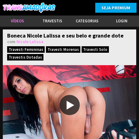
SEJA PREMIUM
VÍDEOS
TRAVESTIS
CATEGORIAS
LOGIN
Boneca Nicole Lalissa e seu belo e grande dote
com
Nicole Lalissa
Travesti Femininas
Travesti Morenas
Travesti Solo
Travestis Dotadas