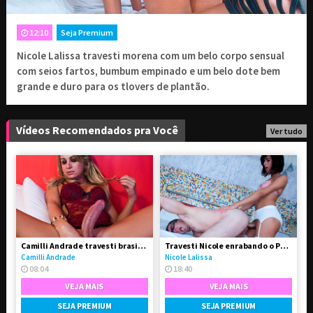
ASSINE PARA TER ACESSO COMPLETO
12:10
Seja Premium
Nicole Lalissa travesti morena com um belo corpo sensual
9
1 mês de assinatura
,90
R$
com seios fartos, bumbum empinado e um belo dote bem
Renovado a cada 1 mês
grande e duro para os tlovers de plantão.
19
3 meses de assinatura
,90
R$
Renovado a cada 3 meses
Vídeos Recomendados pra Você
Ver tudo
29
6 meses de assinatura
,90
R$
Renovado a cada 6 meses
Combo Avantajadas
29
// Acesso a 4 sites
,90
R$
exclusivos
Camilli Andrade travesti brasileira bem dotada de pau
Travesti Nicole enrabando o Paulo
Camilli Andrade
Nicole Lalissa
08:04
18:40
VEJA MAIS
VEJA MAIS
PROSSEGUIR
SEJA PREMIUM
SEJA PREMIUM