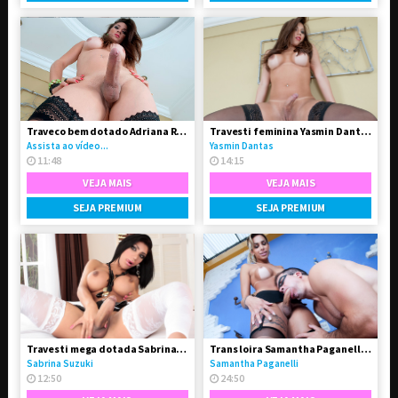
Traveco bem dotado Adriana Rodrigues
Travesti feminina Yasmin Dantas se exibindo na live
Assista ao vídeo...
Yasmin Dantas
11:48
14:15
VEJA MAIS
VEJA MAIS
SEJA PREMIUM
SEJA PREMIUM
Travesti mega dotada Sabrina Suzuki em vídeo solo
Trans loira Samantha Paganelli fodeu seu amigo passivo
Sabrina Suzuki
Samantha Paganelli
12:50
24:50