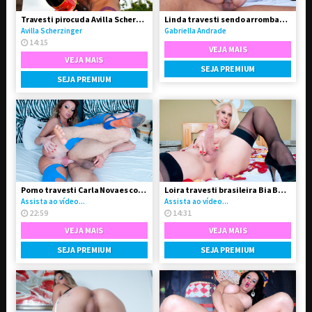
Travesti pirocuda Avilla Scherzinger
Linda travesti sendo arrombada pelo seu Boy
Avilla Scherzinger
Gabriella Andrade
14:15
VEJA MAIS
VEJA MAIS
SEJA PREMIUM
SEJA PREMIUM
Porno travesti Carla Novaes comendo homem
Loira travesti brasileira Bia Bastos pelada
Assista ao vídeo...
Assista ao vídeo...
22:59
14:31
VEJA MAIS
VEJA MAIS
SEJA PREMIUM
SEJA PREMIUM