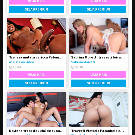
VEJA MAIS
VEJA MAIS
SEJA PREMIUM
SEJA PREMIUM
Transex mulata carioca Paloma Dbiath
Sabrina Moretti travesti loira super feminina
Assista ao vídeo...
Sabrina Moretti
10:04
09:30
VEJA MAIS
VEJA MAIS
SEJA PREMIUM
SEJA PREMIUM
Novinha trans deu chá de cu no seu namorado
Travesti Victoria Pacanhela em vídeo solo