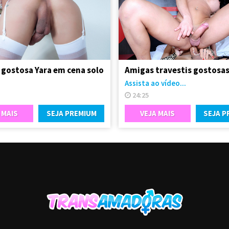
 gostosa Yara em cena solo
Assista ao vídeo...
24:25
 MAIS
SEJA PREMIUM
VEJA MAIS
SEJA P