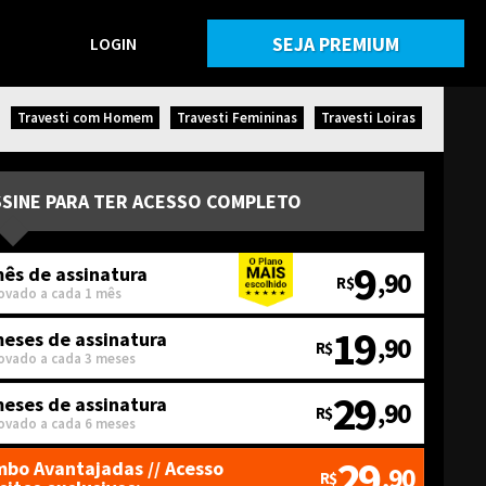
SEJA PREMIUM
LOGIN
Travesti com Homem
Travesti Femininas
Travesti Loiras
SSINE PARA TER ACESSO COMPLETO
9
ês de assinatura
,90
R$
ovado a cada 1 mês
19
meses de assinatura
,90
R$
ovado a cada 3 meses
29
meses de assinatura
,90
R$
ovado a cada 6 meses
29
bo Avantajadas
// Acesso
,90
R$