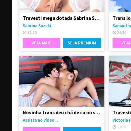
Travesti mega dotada Sabrina Suzuki em vídeo solo
Sabrina Suzuki
Samantha
12:50
24:50
VEJA MAIS
SEJA PREMIUM
VEJA
Novinha trans deu chá de cu no seu namorado
Assista ao vídeo...
Victoria 
11:35