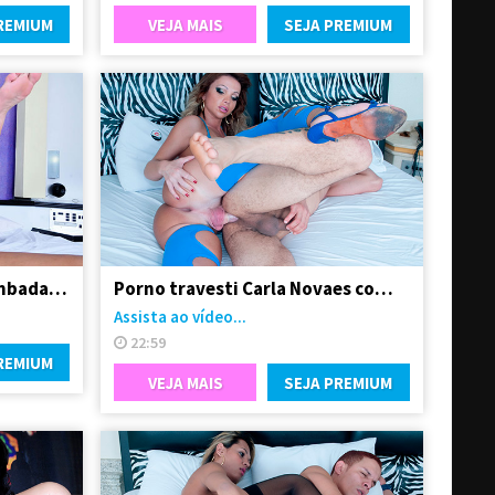
REMIUM
VEJA MAIS
SEJA PREMIUM
Linda travesti sendo arrombada pelo seu Boy
Porno travesti Carla Novaes comendo homem
Assista ao vídeo...
22:59
REMIUM
VEJA MAIS
SEJA PREMIUM