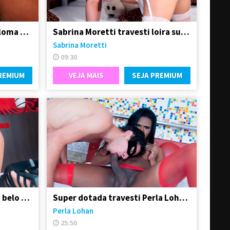
Transex mulata carioca Paloma Dbiath
Sabrina Moretti travesti loira super feminina
Sabrina Moretti
09:30
REMIUM
VEJA MAIS
SEJA PREMIUM
Boneca Nicole Lalissa e seu belo e grande dote
Super dotada travesti Perla Lohan fodeu o garotão
Perla Lohan
25:50