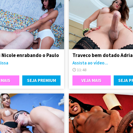
i Nicole enrabando o Paulo
lissa
Assista ao vídeo...
11:48
 MAIS
SEJA PREMIUM
VEJA MAIS
SEJA P