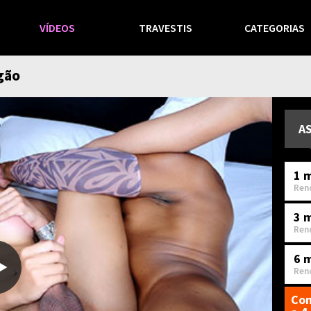
VÍDEOS
TRAVESTIS
CATEGORIAS
gão
A
1 m
Ren
3 
Ren
6 
Ren
Com