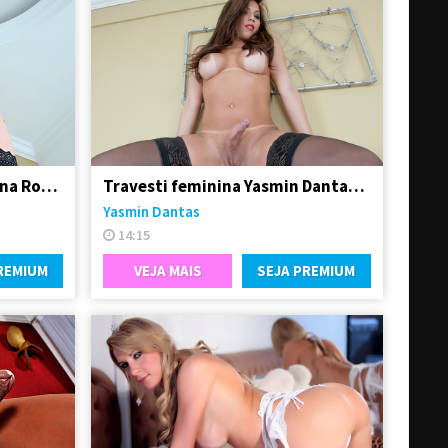
Traveco bem dotado Adriana Rodrigues
Travesti feminina Yasmin Dantas se exibindo na live
Yasmin Dantas
14:15
REMIUM
VEJA MAIS
SEJA PREMIUM