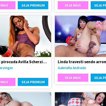
 MAIS
SEJA PREMIUM
VEJA MAIS
SEJA P
Travesti pirocuda Avilla Scherzinger
herzinger
Gabriella Andrade
VEJA MAIS
SEJA P
 MAIS
SEJA PREMIUM