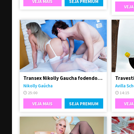
VEJA MAIS
SEJA PREMIUM
VEJA
Transex Nikolly Gaucha fodendo o boy Marquinhos
Nikolly Gaúcha
Avilla Sc
25:00
14:15
VEJA MAIS
SEJA PREMIUM
VEJA