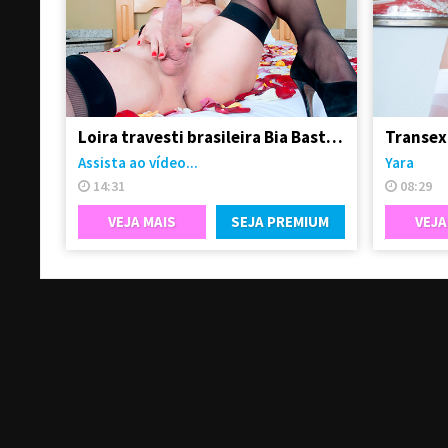
Loira travesti brasileira Bia Bastos pelada
Transex
Assista ao vídeo...
Yara
14:31
08:29
VEJA MAIS
SEJA PREMIUM
VEJA