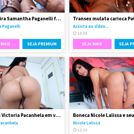
Trans loira Samantha Paganelli fodeu seu amigo passivo
 Paganelli
Assista ao vídeo...
10:04
 MAIS
SEJA PREMIUM
VEJA MAIS
SEJA P
Travesti Victoria Pacanhela em vídeo solo
Pacanhela
Nicole Lalissa
12:10