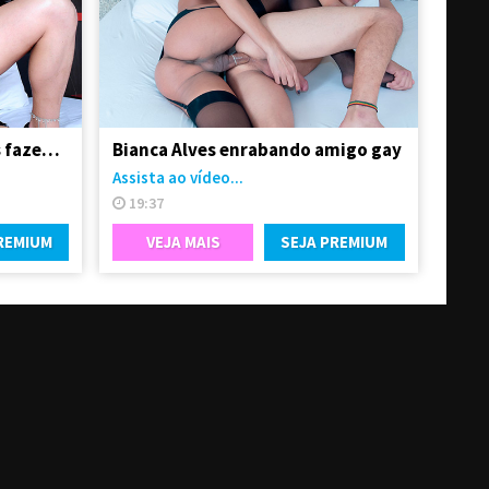
Amigas travestis gostosas fazendo troca-troca
Bianca Alves enrabando amigo gay
Assista ao vídeo...
19:37
REMIUM
VEJA MAIS
SEJA PREMIUM