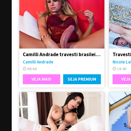
Camilli Andrade travesti brasileira bem dotada de pau
Travest
Camilli Andrade
Nicole La
08:04
18:40
VEJA MAIS
SEJA PREMIUM
VEJA