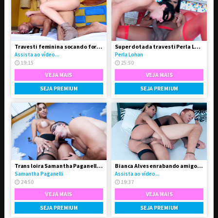
Travesti feminina socando forte no Boy peludinho
Super dotada travesti Perla Lohan fodeu o garotão
Assista ao vídeo...
Perla Lohan
19:15
25:50
VEJA MAIS
VEJA MAIS
SEJA PREMIUM
SEJA PREMIUM
Trans loira Samantha Paganelli fodeu seu amigo passivo
Bianca Alves enrabando amigo gay
Samantha Paganelli
Assista ao vídeo...
24:50
19:37
VEJA MAIS
VEJA MAIS
SEJA PREMIUM
SEJA PREMIUM