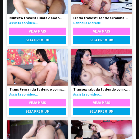
Ninfeta travesti linda dando o cu pro negão
Linda travesti sendo arrombada pelo seu Boy
Assista ao vídeo...
Gabriella Andrade
VEJA MAIS
VEJA MAIS
SEJA PREMIUM
SEJA PREMIUM
Trans Fernanda fudendo com seu amigo da faculdade
Transex rabuda fudendo com cliente no motel
Assista ao vídeo...
Assista ao vídeo...
VEJA MAIS
VEJA MAIS
SEJA PREMIUM
SEJA PREMIUM