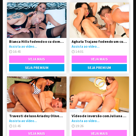
Bianca Hills fodendo o cu do macho
Aghata Trajano fodendo um cuzinho de macho
Assista ao vídeo...
Assista ao vídeo...
16:45
14:01
VEJA MAIS
VEJA MAIS
SEJA PREMIUM
SEJA PREMIUM
Travesti de luxo Ariadny Oliver enrabando casado
Vídeo de inversão com Juliana Araujo comendo cu
Assista ao vídeo...
Assista ao vídeo...
15:45
19:26
VEJA MAIS
VEJA MAIS