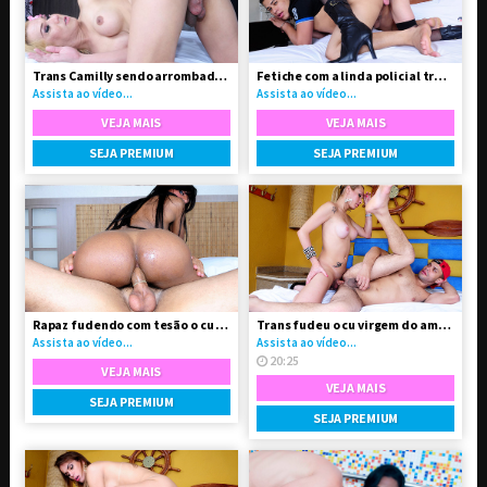
Trans Camilly sendo arrombada pelo negão
Fetiche com a linda policial travesti Alessandra
Assista ao vídeo...
Assista ao vídeo...
VEJA MAIS
VEJA MAIS
SEJA PREMIUM
SEJA PREMIUM
Rapaz fudendo com tesão o cu da amiga travesti Adriana
Trans fudeu o cu virgem do amigo da faculdade
Assista ao vídeo...
Assista ao vídeo...
20:25
VEJA MAIS
VEJA MAIS
SEJA PREMIUM
SEJA PREMIUM