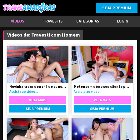
SEJA PREMIUM
VÍDEOS
TRAVESTIS
CATEGORIAS
LOGIN
Vídeos de: Travesti com Homem
Novinha trans deu chá de cu no seu namorado
Meteu sem dó no seu cliente passivo
Assista ao vídeo...
Assista ao vídeo...
VEJA MAIS
VEJA MAIS
SEJA PREMIUM
SEJA PREMIUM