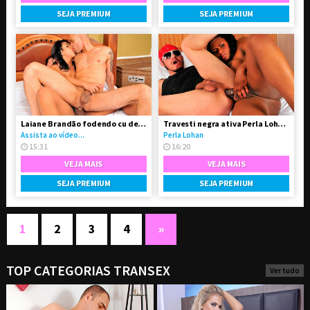
SEJA PREMIUM
SEJA PREMIUM
Laiane Brandão fodendo cu de hétero
Travesti negra ativa Perla Lohan enrabando macho
Assista ao vídeo...
Perla Lohan
15:31
16:20
VEJA MAIS
VEJA MAIS
SEJA PREMIUM
SEJA PREMIUM
1
2
3
4
»
TOP CATEGORIAS TRANSEX
Ver tudo