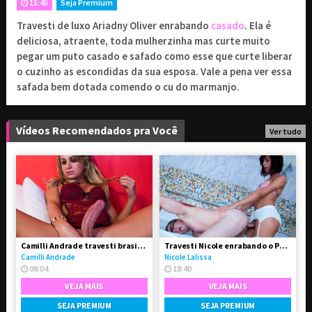
15:45
Seja Premium
Travesti de luxo Ariadny Oliver enrabando
casado
. Ela é
9
1 mês de assinatura
,90
R$
deliciosa, atraente, toda mulherzinha mas curte muito
Renovado a cada 1 mês
pegar um puto casado e safado como esse que curte liberar
19
o cuzinho as escondidas da sua esposa. Vale a pena ver essa
3 meses de assinatura
,90
R$
safada bem dotada comendo o cu do marmanjo.
Renovado a cada 3 meses
29
6 meses de assinatura
,90
R$
Renovado a cada 6 meses
Vídeos Recomendados pra Você
Ver tudo
Combo Avantajadas
29
// Acesso a 4 sites
,90
R$
exclusivos
Camilli Andrade travesti brasileira bem dotada de pau
Travesti Nicole enrabando o Paulo
Camilli Andrade
Nicole Lalissa
PROSSEGUIR
08:04
18:40
VEJA MAIS
VEJA MAIS
SEJA PREMIUM
SEJA PREMIUM