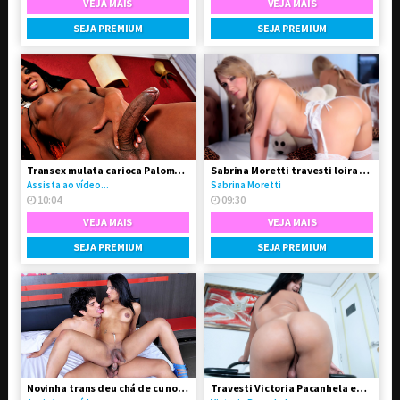
VEJA MAIS
VEJA MAIS
SEJA PREMIUM
SEJA PREMIUM
Transex mulata carioca Paloma Dbiath
Sabrina Moretti travesti loira super feminina
Assista ao vídeo...
Sabrina Moretti
10:04
09:30
VEJA MAIS
VEJA MAIS
SEJA PREMIUM
SEJA PREMIUM
Novinha trans deu chá de cu no seu namorado
Travesti Victoria Pacanhela em vídeo solo