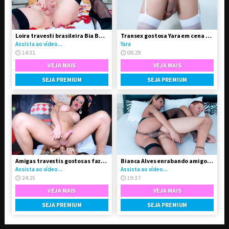
Loira travesti brasileira Bia Bastos pelada
Transex gostosa Yara em cena solo
Assista ao vídeo...
Yara
14:31
08:29
VEJA MAIS
VEJA MAIS
SEJA PREMIUM
SEJA PREMIUM
Amigas travestis gostosas fazendo troca-troca
Bianca Alves enrabando amigo gay
Assista ao vídeo...
Assista ao vídeo...
24:25
19:37
VEJA MAIS
VEJA MAIS
SEJA PREMIUM
SEJA PREMIUM