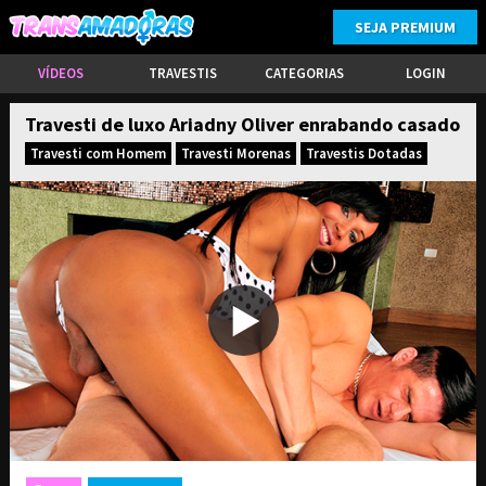
SEJA PREMIUM
VÍDEOS
TRAVESTIS
CATEGORIAS
LOGIN
Travesti de luxo Ariadny Oliver enrabando casado
Travesti com Homem
Travesti Morenas
Travestis Dotadas
ASSINE PARA TER ACESSO COMPLETO