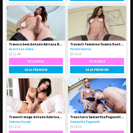
Traveco bem dotado Adriana Rodrigues
Travesti feminina Yasmin Dantas se exibindo na live
Assista ao vídeo...
Yasmin Dantas
11:48
14:15
VEJA MAIS
VEJA MAIS
SEJA PREMIUM
SEJA PREMIUM
Travesti mega dotada Sabrina Suzuki em vídeo solo
Trans loira Samantha Paganelli fodeu seu amigo passivo
Sabrina Suzuki
Samantha Paganelli
12:50
24:50