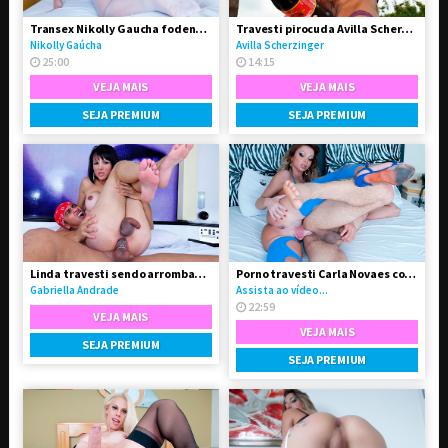
Transex Nikolly Gaucha fodendo o boy Marquinhos
Travesti pirocuda Avilla Scherzinger
Nikolly Gaúcha
Avilla Scherzinger
25:00
14:15
VEJA MAIS
VEJA MAIS
SEJA PREMIUM
SEJA PREMIUM
Linda travesti sendo arrombada pelo seu Boy
Porno travesti Carla Novaes comendo homem
Gabriella Andrade
Assista ao vídeo...
22:59
VEJA MAIS
VEJA MAIS
SEJA PREMIUM
SEJA PREMIUM