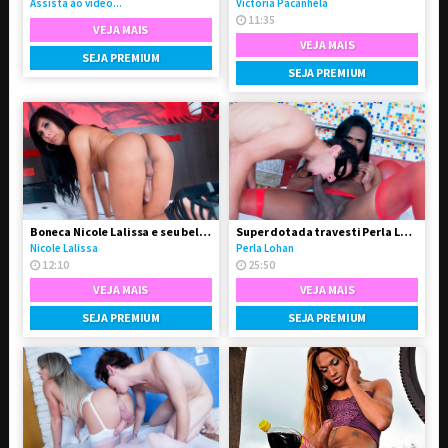
Assista ao vídeo...
Victoria Pacanhela
11:35
VEJA MAIS
VEJA MAIS
SEJA PREMIUM
SEJA PREMIUM
Boneca Nicole Lalissa e seu belo e grande dote
Super dotada travesti Perla Lohan fodeu o garotão
Nicole Lalissa
Perla Lohan
12:10
25:50
VEJA MAIS
VEJA MAIS
SEJA PREMIUM
SEJA PREMIUM