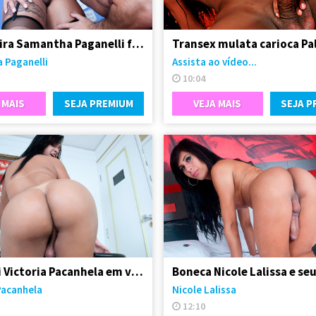
Trans loira Samantha Paganelli fodeu seu amigo passivo
 Paganelli
Assista ao vídeo...
10:04
 MAIS
SEJA PREMIUM
VEJA MAIS
SEJA P
Travesti Victoria Pacanhela em vídeo solo
Pacanhela
Nicole Lalissa
12:10