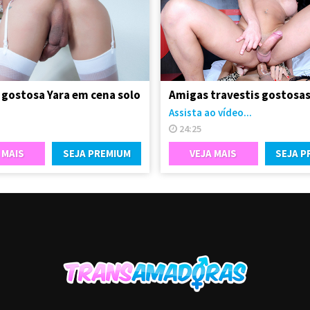
 gostosa Yara em cena solo
Assista ao vídeo...
24:25
 MAIS
SEJA PREMIUM
VEJA MAIS
SEJA P