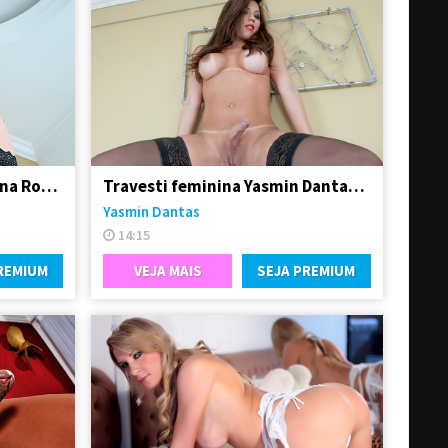
Traveco bem dotado Adriana Rodrigues
Travesti feminina Yasmin Dantas se exibindo na live
Yasmin Dantas
14:15
REMIUM
VEJA MAIS
SEJA PREMIUM