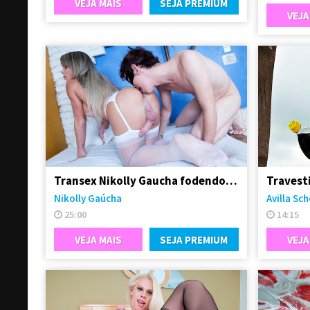
VEJA MAIS
SEJA PREMIUM
VEJA
Transex Nikolly Gaucha fodendo o boy Marquinhos
Nikolly Gaúcha
Avilla Sc
25:00
14:15
VEJA MAIS
SEJA PREMIUM
VEJA