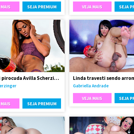
 MAIS
SEJA PREMIUM
VEJA MAIS
SEJA P
Travesti pirocuda Avilla Scherzinger
herzinger
Gabriella Andrade
VEJA MAIS
SEJA P
 MAIS
SEJA PREMIUM