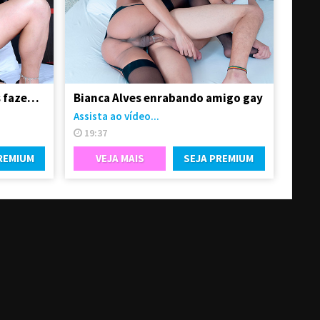
Amigas travestis gostosas fazendo troca-troca
Bianca Alves enrabando amigo gay
Assista ao vídeo...
19:37
REMIUM
VEJA MAIS
SEJA PREMIUM