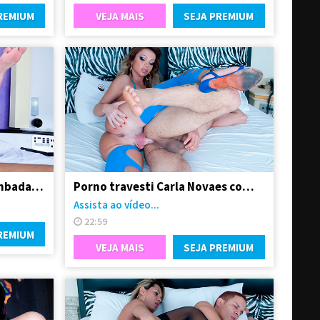
REMIUM
VEJA MAIS
SEJA PREMIUM
Linda travesti sendo arrombada pelo seu Boy
Porno travesti Carla Novaes comendo homem
Assista ao vídeo...
22:59
REMIUM
VEJA MAIS
SEJA PREMIUM