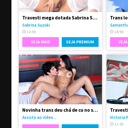
Travesti mega dotada Sabrina Suzuki em vídeo solo
Sabrina Suzuki
Samantha
12:50
24:50
VEJA MAIS
SEJA PREMIUM
VEJA
Novinha trans deu chá de cu no seu namorado
Assista ao vídeo...
Victoria 
11:35