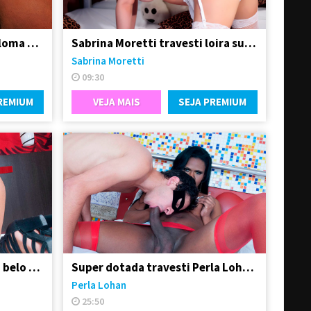
Transex mulata carioca Paloma Dbiath
Sabrina Moretti travesti loira super feminina
Sabrina Moretti
09:30
REMIUM
VEJA MAIS
SEJA PREMIUM
Boneca Nicole Lalissa e seu belo e grande dote
Super dotada travesti Perla Lohan fodeu o garotão
Perla Lohan
25:50