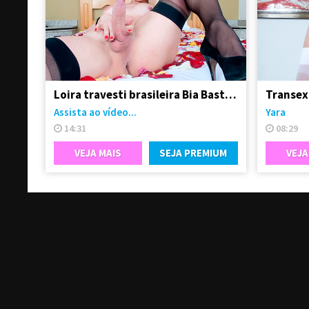
Loira travesti brasileira Bia Bastos pelada
Transex
Assista ao vídeo...
Yara
14:31
08:29
VEJA MAIS
SEJA PREMIUM
VEJA