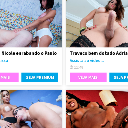
i Nicole enrabando o Paulo
lissa
Assista ao vídeo...
11:48
 MAIS
SEJA PREMIUM
VEJA MAIS
SEJA P