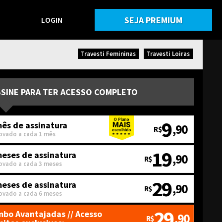
SEJA PREMIUM
LOGIN
Travesti Femininas
Travesti Loiras
SSINE PARA TER ACESSO COMPLETO
9
ês de assinatura
,90
R$
ovado a cada 1 mês
19
meses de assinatura
,90
R$
ovado a cada 3 meses
29
meses de assinatura
,90
R$
ovado a cada 6 meses
29
bo Avantajadas
// Acesso
,90
R$