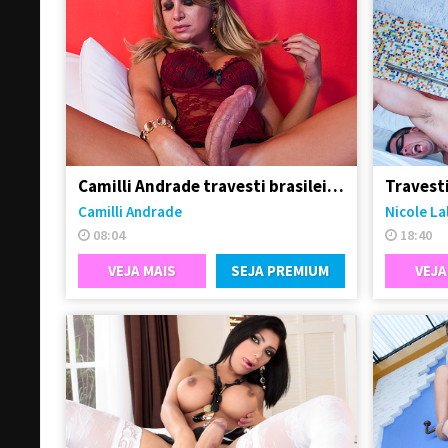
Camilli Andrade travesti brasileira bem dotada de pau
Travest
Camilli Andrade
Nicole La
08:04
18:40
VEJA MAIS
SEJA PREMIUM
VEJA