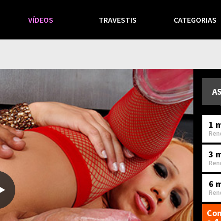
VÍDEOS
TRAVESTIS
CATEGORIAS
A
1 m
Ren
3 
Ren
6 
Ren
Com