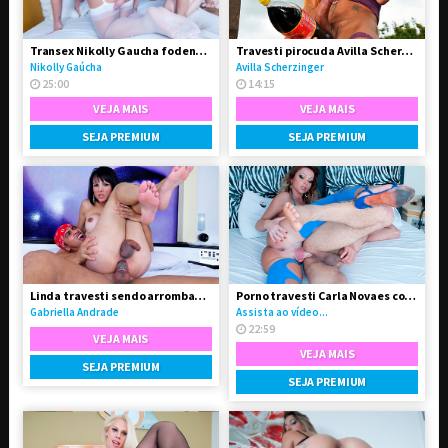
Transex Nikolly Gaucha fodendo o boy Marquinhos
Travesti pirocuda Avilla Scherzinger
Nikolly Gaúcha
Avilla Scherzinger
25:00
14:15
VEJA MAIS
VEJA MAIS
SEJA PREMIUM
SEJA PREMIUM
Linda travesti sendo arrombada pelo seu Boy
Porno travesti Carla Novaes comendo homem
Gabriella Andrade
Assista ao vídeo...
22:59
VEJA MAIS
VEJA MAIS
SEJA PREMIUM
SEJA PREMIUM