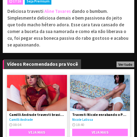
17:16
Seja Premium
Deliciosa travesti
Aline Tavares
dando o bumbum.
9
1 mês de assinatura
,90
R$
Simplesmente deliciosa demais e bem passivona do jeito
Renovado a cada 1 mês
que todo macho hétero adora. Esse cara tava cansado de
19
comer a buceta da sua namorada e como ela não liberava o
3 meses de assinatura
,90
R$
cu, foi pegar essa boneca passiva do rabo gostoso e acabou
Renovado a cada 3 meses
se apaixonando.
29
6 meses de assinatura
,90
R$
Renovado a cada 6 meses
Vídeos Recomendados pra Você
Ver tudo
Combo Avantajadas
29
// Acesso a 4 sites
,90
R$
exclusivos
Camilli Andrade travesti brasileira bem dotada de pau
Travesti Nicole enrabando o Paulo
PROSSEGUIR
Camilli Andrade
Nicole Lalissa
08:04
18:40
VEJA MAIS
VEJA MAIS