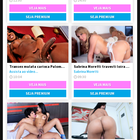
12:50
24:50
VEJA MAIS
VEJA MAIS
SEJA PREMIUM
SEJA PREMIUM
Transex mulata carioca Paloma Dbiath
Sabrina Moretti travesti loira super feminina
Assista ao vídeo...
Sabrina Moretti
10:04
09:30
VEJA MAIS
VEJA MAIS
SEJA PREMIUM
SEJA PREMIUM