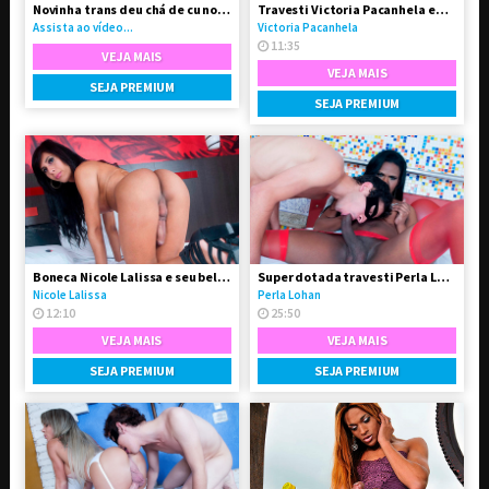
Novinha trans deu chá de cu no seu namorado
Travesti Victoria Pacanhela em vídeo solo
Assista ao vídeo...
Victoria Pacanhela
11:35
VEJA MAIS
VEJA MAIS
SEJA PREMIUM
SEJA PREMIUM
Boneca Nicole Lalissa e seu belo e grande dote
Super dotada travesti Perla Lohan fodeu o garotão
Nicole Lalissa
Perla Lohan
12:10
25:50
VEJA MAIS
VEJA MAIS
SEJA PREMIUM
SEJA PREMIUM