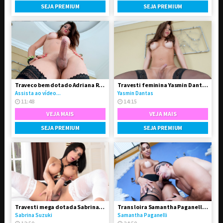
SEJA PREMIUM
SEJA PREMIUM
Traveco bem dotado Adriana Rodrigues
Travesti feminina Yasmin Dantas se exibindo na live
Assista ao vídeo...
Yasmin Dantas
11:48
14:15
VEJA MAIS
VEJA MAIS
SEJA PREMIUM
SEJA PREMIUM
Travesti mega dotada Sabrina Suzuki em vídeo solo
Trans loira Samantha Paganelli fodeu seu amigo passivo
Sabrina Suzuki
Samantha Paganelli