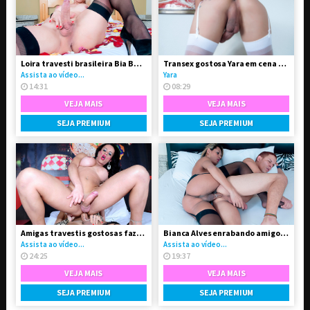
Loira travesti brasileira Bia Bastos pelada
Transex gostosa Yara em cena solo
Assista ao vídeo...
Yara
14:31
08:29
VEJA MAIS
VEJA MAIS
SEJA PREMIUM
SEJA PREMIUM
Amigas travestis gostosas fazendo troca-troca
Bianca Alves enrabando amigo gay
Assista ao vídeo...
Assista ao vídeo...
24:25
19:37
VEJA MAIS
VEJA MAIS
SEJA PREMIUM
SEJA PREMIUM