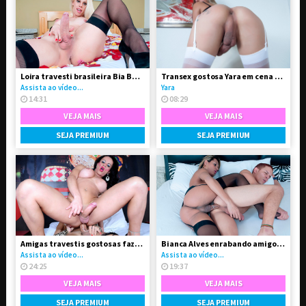
Loira travesti brasileira Bia Bastos pelada
Transex gostosa Yara em cena solo
Assista ao vídeo...
Yara
14:31
08:29
VEJA MAIS
VEJA MAIS
SEJA PREMIUM
SEJA PREMIUM
Amigas travestis gostosas fazendo troca-troca
Bianca Alves enrabando amigo gay
Assista ao vídeo...
Assista ao vídeo...
24:25
19:37
VEJA MAIS
VEJA MAIS
SEJA PREMIUM
SEJA PREMIUM