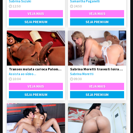
Sabrina Suzuki
Samantha Paganelli
12:50
24:50
VEJA MAIS
VEJA MAIS
SEJA PREMIUM
SEJA PREMIUM
Transex mulata carioca Paloma Dbiath
Sabrina Moretti travesti loira super feminina
Assista ao vídeo...
Sabrina Moretti
10:04
09:30
VEJA MAIS
VEJA MAIS
SEJA PREMIUM
SEJA PREMIUM