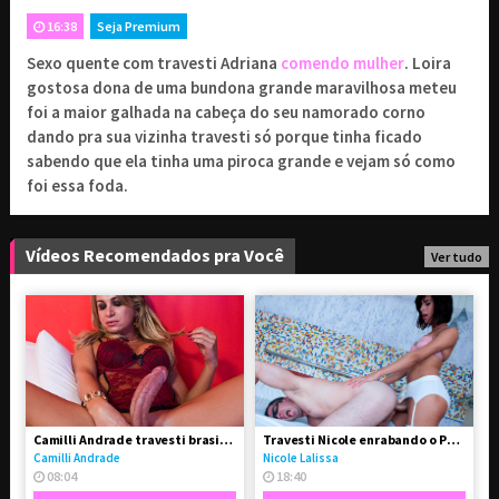
ASSINE PARA TER ACESSO COMPLETO
16:38
Seja Premium
Sexo quente com travesti Adriana
comendo mulher
. Loira
9
1 mês de assinatura
,90
R$
gostosa dona de uma bundona grande maravilhosa meteu
Renovado a cada 1 mês
foi a maior galhada na cabeça do seu namorado corno
19
dando pra sua vizinha travesti só porque tinha ficado
3 meses de assinatura
,90
R$
sabendo que ela tinha uma piroca grande e vejam só como
Renovado a cada 3 meses
foi essa foda.
29
6 meses de assinatura
,90
R$
Renovado a cada 6 meses
Vídeos Recomendados pra Você
Ver tudo
Combo Avantajadas
29
// Acesso a 4 sites
,90
R$
exclusivos
Camilli Andrade travesti brasileira bem dotada de pau
Travesti Nicole enrabando o Paulo
PROSSEGUIR
Camilli Andrade
Nicole Lalissa
08:04
18:40