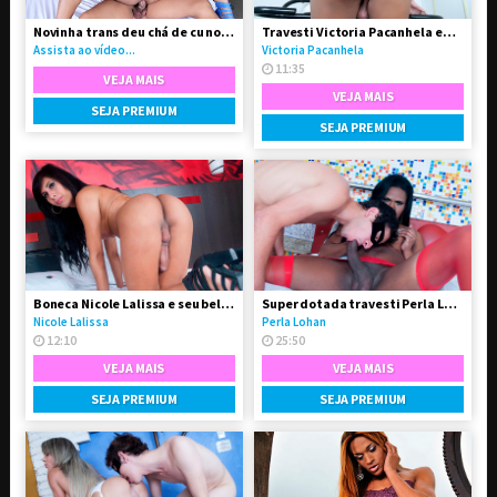
Novinha trans deu chá de cu no seu namorado
Travesti Victoria Pacanhela em vídeo solo
Assista ao vídeo...
Victoria Pacanhela
11:35
VEJA MAIS
VEJA MAIS
SEJA PREMIUM
SEJA PREMIUM
Boneca Nicole Lalissa e seu belo e grande dote
Super dotada travesti Perla Lohan fodeu o garotão
Nicole Lalissa
Perla Lohan
12:10
25:50
VEJA MAIS
VEJA MAIS
SEJA PREMIUM
SEJA PREMIUM