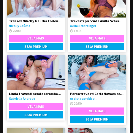
Transex Nikolly Gaucha fodendo o boy Marquinhos
Travesti pirocuda Avilla Scherzinger
Nikolly Gaúcha
Avilla Scherzinger
25:00
14:15
VEJA MAIS
VEJA MAIS
SEJA PREMIUM
SEJA PREMIUM
Linda travesti sendo arrombada pelo seu Boy
Porno travesti Carla Novaes comendo homem
Gabriella Andrade
Assista ao vídeo...
22:59
VEJA MAIS
VEJA MAIS
SEJA PREMIUM
SEJA PREMIUM