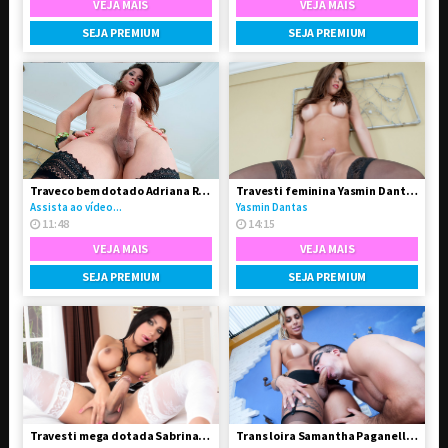
VEJA MAIS
VEJA MAIS
SEJA PREMIUM
SEJA PREMIUM
Traveco bem dotado Adriana Rodrigues
Travesti feminina Yasmin Dantas se exibindo na live
Assista ao vídeo...
Yasmin Dantas
11:48
14:15
VEJA MAIS
VEJA MAIS
SEJA PREMIUM
SEJA PREMIUM
Travesti mega dotada Sabrina Suzuki em vídeo solo
Trans loira Samantha Paganelli fodeu seu amigo passivo