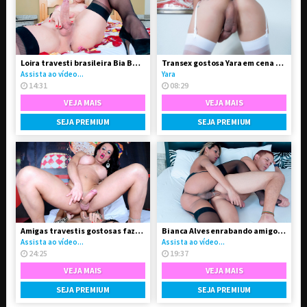
Loira travesti brasileira Bia Bastos pelada
Transex gostosa Yara em cena solo
Assista ao vídeo...
Yara
14:31
08:29
VEJA MAIS
VEJA MAIS
SEJA PREMIUM
SEJA PREMIUM
Amigas travestis gostosas fazendo troca-troca
Bianca Alves enrabando amigo gay
Assista ao vídeo...
Assista ao vídeo...
24:25
19:37
VEJA MAIS
VEJA MAIS
SEJA PREMIUM
SEJA PREMIUM