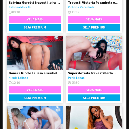
Sabrina Moretti travesti loira super feminina
Travesti Victoria Pacanhela em vídeo solo
Sabrina Moretti
Victoria Pacanhela
09:30
11:35
VEJA MAIS
VEJA MAIS
SEJA PREMIUM
SEJA PREMIUM
Boneca Nicole Lalissa e seu belo e grande dote
Super dotada travesti Perla Lohan fodeu o garotão
Nicole Lalissa
Perla Lohan
12:10
25:50
VEJA MAIS
VEJA MAIS
SEJA PREMIUM
SEJA PREMIUM