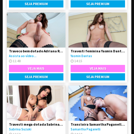
SEJA PREMIUM
SEJA PREMIUM
Traveco bem dotado Adriana Rodrigues
Travesti feminina Yasmin Dantas se exibindo na live
Assista ao vídeo...
Yasmin Dantas
11:48
14:15
VEJA MAIS
VEJA MAIS
SEJA PREMIUM
SEJA PREMIUM
Travesti mega dotada Sabrina Suzuki em vídeo solo
Trans loira Samantha Paganelli fodeu seu amigo passivo
Sabrina Suzuki
Samantha Paganelli