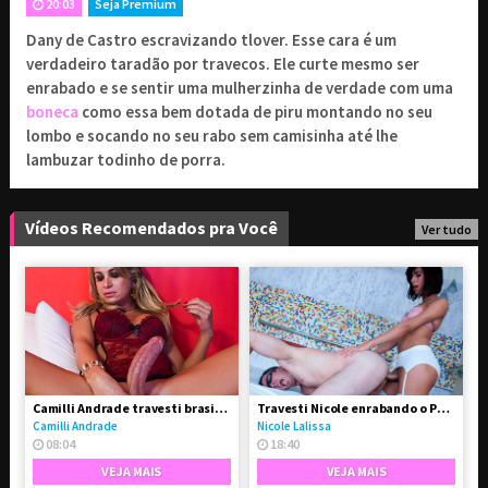
20:03
Seja Premium
Dany de Castro escravizando tlover. Esse cara é um
9
1 mês de assinatura
,90
R$
verdadeiro taradão por travecos. Ele curte mesmo ser
Renovado a cada 1 mês
enrabado e se sentir uma mulherzinha de verdade com uma
19
boneca
como essa bem dotada de piru montando no seu
3 meses de assinatura
,90
R$
lombo e socando no seu rabo sem camisinha até lhe
Renovado a cada 3 meses
lambuzar todinho de porra.
29
6 meses de assinatura
,90
R$
Renovado a cada 6 meses
Vídeos Recomendados pra Você
Ver tudo
Combo Avantajadas
29
// Acesso a 4 sites
,90
R$
exclusivos
Camilli Andrade travesti brasileira bem dotada de pau
Travesti Nicole enrabando o Paulo
PROSSEGUIR
Camilli Andrade
Nicole Lalissa
08:04
18:40
VEJA MAIS
VEJA MAIS