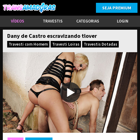
SEJA PREMIUM
VÍDEOS
TRAVESTIS
CATEGORIAS
LOGIN
Dany de Castro escravizando tlover
Travesti com Homem
Travesti Loiras
Travestis Dotadas
ASSINE PARA TER ACESSO COMPLETO