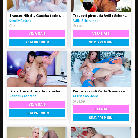
Transex Nikolly Gaucha fodendo o boy Marquinhos
Travesti pirocuda Avilla Scherzinger
Nikolly Gaúcha
Avilla Scherzinger
25:00
14:15
VEJA MAIS
VEJA MAIS
SEJA PREMIUM
SEJA PREMIUM
Linda travesti sendo arrombada pelo seu Boy
Porno travesti Carla Novaes comendo homem
Gabriella Andrade
Assista ao vídeo...
22:59
VEJA MAIS
VEJA MAIS
SEJA PREMIUM
SEJA PREMIUM