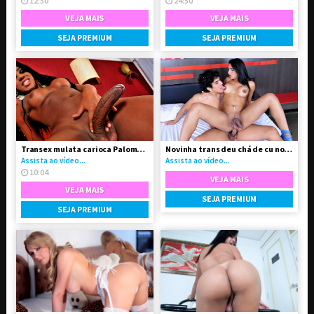
12:50
24:50
VEJA MAIS
VEJA MAIS
SEJA PREMIUM
SEJA PREMIUM
Transex mulata carioca Paloma Dbiath
Novinha trans deu chá de cu no seu namorado
Assista ao vídeo...
Assista ao vídeo...
10:04
VEJA MAIS
VEJA MAIS
SEJA PREMIUM
SEJA PREMIUM