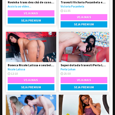
Novinha trans deu chá de cu no seu namorado
Travesti Victoria Pacanhela em vídeo solo
Assista ao vídeo...
Victoria Pacanhela
11:35
VEJA MAIS
VEJA MAIS
SEJA PREMIUM
SEJA PREMIUM
Boneca Nicole Lalissa e seu belo e grande dote
Super dotada travesti Perla Lohan fodeu o garotão
Nicole Lalissa
Perla Lohan
12:10
25:50
VEJA MAIS
VEJA MAIS
SEJA PREMIUM
SEJA PREMIUM