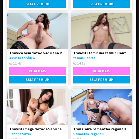
SEJA PREMIUM
SEJA PREMIUM
Traveco bem dotado Adriana Rodrigues
Travesti feminina Yasmin Dantas se exibindo na live
Assista ao vídeo...
Yasmin Dantas
11:48
14:15
VEJA MAIS
VEJA MAIS
SEJA PREMIUM
SEJA PREMIUM
Travesti mega dotada Sabrina Suzuki em vídeo solo
Trans loira Samantha Paganelli fodeu seu amigo passivo
Sabrina Suzuki
Samantha Paganelli