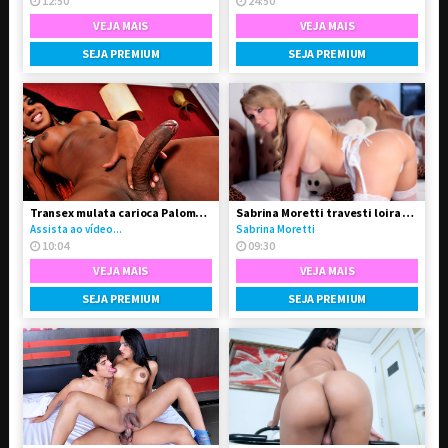
12:50
24:50
VEJA MAIS
VEJA MAIS
SEJA PREMIUM
SEJA PREMIUM
Transex mulata carioca Paloma Dbiath
Sabrina Moretti travesti loira super feminina
Assista ao vídeo...
Sabrina Moretti
10:04
09:30
VEJA MAIS
VEJA MAIS
SEJA PREMIUM
SEJA PREMIUM