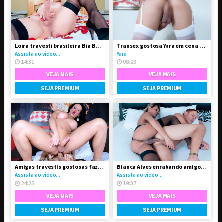
Loira travesti brasileira Bia Bastos pelada
Transex gostosa Yara em cena solo
Assista ao vídeo...
Yara
14:31
08:29
VEJA MAIS
VEJA MAIS
SEJA PREMIUM
SEJA PREMIUM
Amigas travestis gostosas fazendo troca-troca
Bianca Alves enrabando amigo gay
Assista ao vídeo...
Assista ao vídeo...
24:25
19:37
VEJA MAIS
VEJA MAIS
SEJA PREMIUM
SEJA PREMIUM