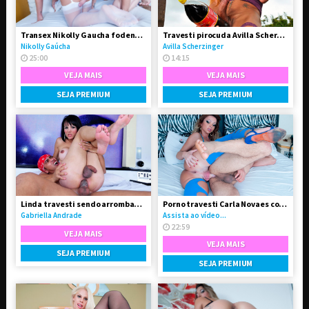
Transex Nikolly Gaucha fodendo o boy Marquinhos
Travesti pirocuda Avilla Scherzinger
Nikolly Gaúcha
Avilla Scherzinger
25:00
14:15
VEJA MAIS
VEJA MAIS
SEJA PREMIUM
SEJA PREMIUM
Linda travesti sendo arrombada pelo seu Boy
Porno travesti Carla Novaes comendo homem
Gabriella Andrade
Assista ao vídeo...
22:59
VEJA MAIS
VEJA MAIS
SEJA PREMIUM
SEJA PREMIUM