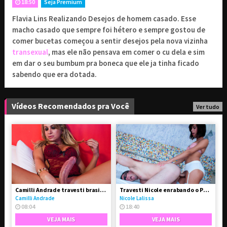
18:50
Seja Premium
Flavia Lins Realizando Desejos de homem casado. Esse
9
1 mês de assinatura
,90
R$
macho casado que sempre foi hétero e sempre gostou de
Renovado a cada 1 mês
comer bucetas começou a sentir desejos pela nova vizinha
19
transexual
, mas ele não pensava em comer o cu dela e sim
3 meses de assinatura
,90
R$
em dar o seu bumbum pra boneca que ele ja tinha ficado
Renovado a cada 3 meses
sabendo que era dotada.
29
6 meses de assinatura
,90
R$
Renovado a cada 6 meses
Vídeos Recomendados pra Você
Ver tudo
Combo Avantajadas
29
// Acesso a 4 sites
,90
R$
exclusivos
Camilli Andrade travesti brasileira bem dotada de pau
Travesti Nicole enrabando o Paulo
PROSSEGUIR
Camilli Andrade
Nicole Lalissa
08:04
18:40
VEJA MAIS
VEJA MAIS