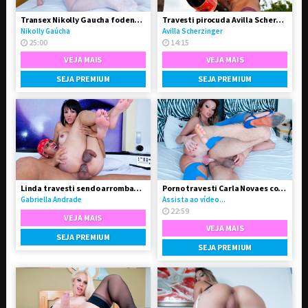
Transex Nikolly Gaucha fodendo o boy Marquinhos
Travesti pirocuda Avilla Scherzinger
Nikolly Gaúcha
Avilla Scherzinger
25:00
14:15
VEJA MAIS
VEJA MAIS
SEJA PREMIUM
SEJA PREMIUM
Linda travesti sendo arrombada pelo seu Boy
Porno travesti Carla Novaes comendo homem
Gabriella Andrade
Assista ao vídeo...
22:59
VEJA MAIS
VEJA MAIS
SEJA PREMIUM
SEJA PREMIUM