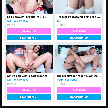
Loira travesti brasileira Bia Bastos pelada
Transex gostosa Yara em cena solo
Assista ao vídeo...
Yara
14:31
08:29
VEJA MAIS
VEJA MAIS
SEJA PREMIUM
SEJA PREMIUM
Amigas travestis gostosas fazendo troca-troca
Bianca Alves enrabando amigo gay
Assista ao vídeo...
Assista ao vídeo...
24:25
19:37
VEJA MAIS
VEJA MAIS
SEJA PREMIUM
SEJA PREMIUM