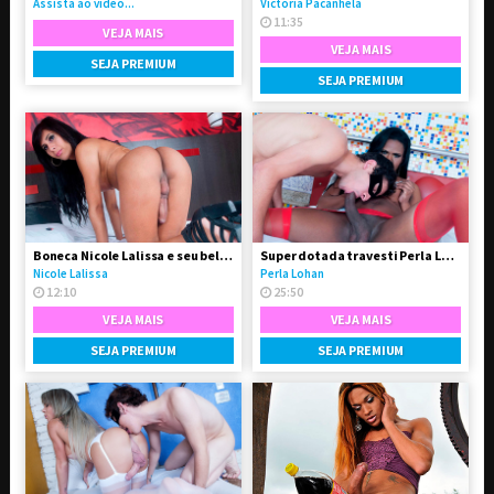
Assista ao vídeo...
Victoria Pacanhela
11:35
VEJA MAIS
VEJA MAIS
SEJA PREMIUM
SEJA PREMIUM
Boneca Nicole Lalissa e seu belo e grande dote
Super dotada travesti Perla Lohan fodeu o garotão
Nicole Lalissa
Perla Lohan
12:10
25:50
VEJA MAIS
VEJA MAIS
SEJA PREMIUM
SEJA PREMIUM