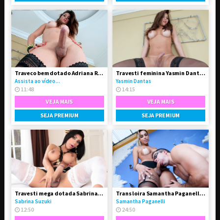
Traveco bem dotado Adriana Rodrigues
Travesti feminina Yasmin Dantas se exibindo na live
Assista ao vídeo...
Yasmin Dantas
11:48
14:15
VEJA MAIS
VEJA MAIS
SEJA PREMIUM
SEJA PREMIUM
Travesti mega dotada Sabrina Suzuki em vídeo solo
Trans loira Samantha Paganelli fodeu seu amigo passivo
Sabrina Suzuki
Samantha Paganelli
12:50
24:50