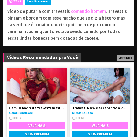
22:52
Seja Premium
Vídeo de putaria com travestis
comendo homem
. Travestis
9
1 mês de assinatura
,90
R$
pintam e bordam com esse macho que se dizia hétero mas
Renovado a cada 1 mês
na verdade é o maior dadeiro pois nem de piru duro o
19
carinha ficou enquanto estava sendo comido por todas
3 meses de assinatura
,90
R$
essas lindas bonecas bem dotadas de cacete.
Renovado a cada 3 meses
29
6 meses de assinatura
,90
R$
Renovado a cada 6 meses
Vídeos Recomendados pra Você
Ver tudo
Combo Avantajadas
29
// Acesso a 4 sites
,90
R$
exclusivos
Camilli Andrade travesti brasileira bem dotada de pau
Travesti Nicole enrabando o Paulo
Camilli Andrade
Nicole Lalissa
PROSSEGUIR
08:04
18:40
VEJA MAIS
VEJA MAIS
SEJA PREMIUM
SEJA PREMIUM