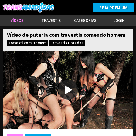
SEJA PREMIUM
VÍDEOS
TRAVESTIS
CATEGORIAS
LOGIN
Vídeo de putaria com travestis comendo homem
Travesti com Homem
Travestis Dotadas
ASSINE PARA TER ACESSO COMPLETO