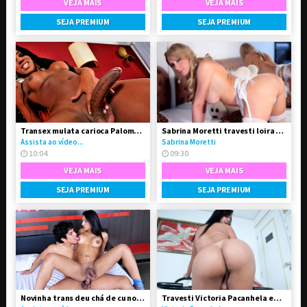
VEJA MAIS
VEJA MAIS
SEJA PREMIUM
SEJA PREMIUM
Transex mulata carioca Paloma Dbiath
Sabrina Moretti travesti loira super feminina
Assista ao vídeo...
Sabrina Moretti
10:04
09:30
VEJA MAIS
VEJA MAIS
SEJA PREMIUM
SEJA PREMIUM
Novinha trans deu chá de cu no seu namorado
Travesti Victoria Pacanhela em vídeo solo